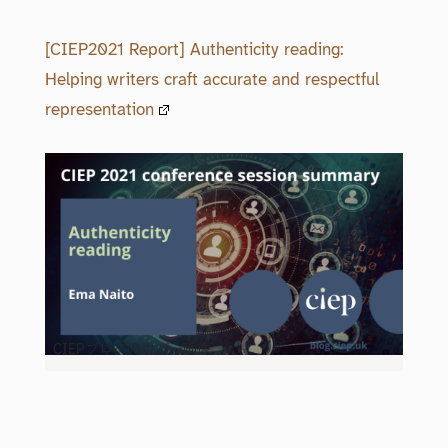
[CIEP2021 Report] Authenticity reading:
Helping writers craft accurate and respectful
representation
CIEPブログのカバー画像