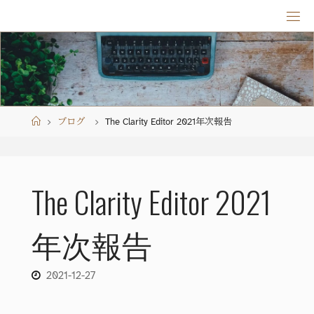
Skip
to
content
Home
ブログ
The Clarity Editor 2021年次報告
The Clarity Editor 2021
年次報告
2021-12-27