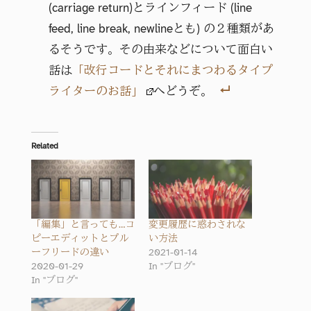
(carriage return)とラインフィード (line
feed, line break, newlineとも) の２種類があ
るそうです。その由来などについて面白い
話は
「改行コードとそれにまつわるタイプ
ライターのお話」
へどうぞ。
Related
「編集」と言っても…コ
変更履歴に惑わされな
ピーエディットとプル
い方法
ーフリードの違い
2021-01-14
2020-01-29
In "ブログ"
In "ブログ"