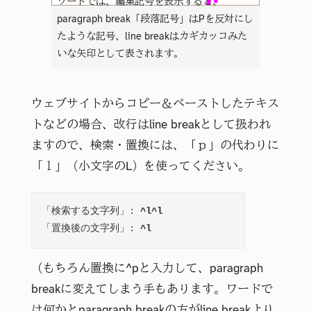
ワードでは、編集記号を表示すると、
paragraph break「段落記号」はPを反対にし
たような記号、line breakはカギカッコみた
いな矢印として表されます。
ウェブサイトからコピー＆ペーストしたテキス
トなどの場合、改行はline breakとして扱われ
ますので、検索・置換には、「ｐ」の代わりに
「ｌ」（小文字のL）を使ってください。
「検索する文字列」: 
^l^l
「置換後の文字列」: 
^l
（もちろん置換に^pと入力して、paragraph
breakに変えてしまう手もあります。ワードで
は何かとparagraph breakの方がline breakより