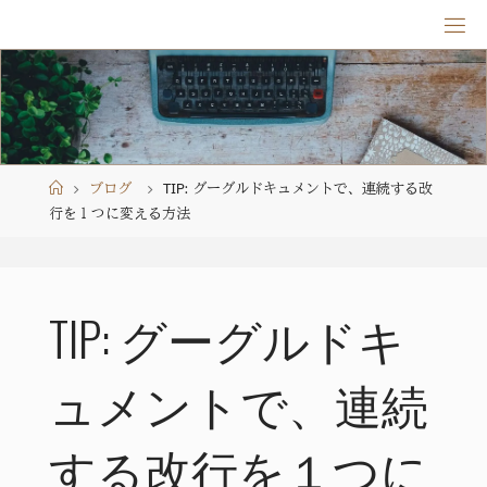
Skip
to
content
Home
ブログ
TIP: グーグルドキュメントで、連続する改
行を１つに変える方法
TIP: グーグルドキ
ュメントで、連続
する改行を１つに