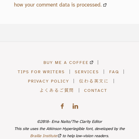
how your comment data is processed.
BUY ME A COFFEE
|
TIPS FOR WRITERS
|
SERVICES
|
FAQ
|
PRIVACY POLICY
|
伝わる英文に
|
よくあるご質問
|
CONTACT
©2018- Ema Naito/The Clarity Editor
This site uses the Atkinson Hyperlegible font, developed by the
Braille Institute
to help low-vision readers.