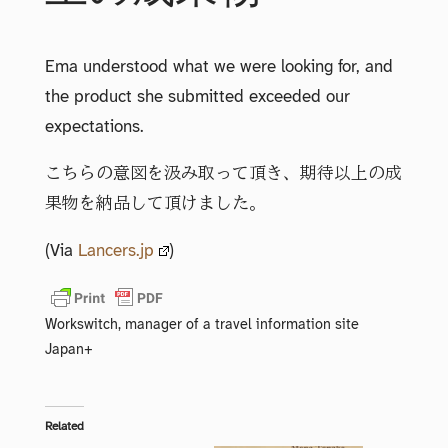
Ema understood what we were looking for, and
the product she submitted exceeded our
expectations.
こちらの意図を汲み取って頂き、期待以上の成
果物を納品して頂けました。
(Via
Lancers.jp
)
Workswitch, manager of a travel information site
Japan+
Related