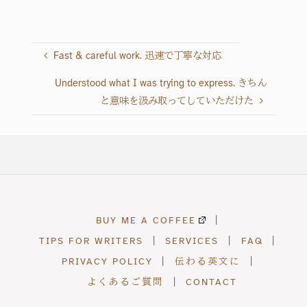
text. If the opportunity
arises, I'll definitely ask
for her help again. 前回
のアカデミックな文章
Fast & careful work. 迅速で丁寧な対応
と違い、今回はもっと
カジュアルな文章の英
Understood what I was trying to express. きちん
訳だったのですが、そ
と意味を汲み取ってしていただけた
の文章の趣旨にそった
英語で訳していただい
たけました。ぜひまた
機会があればお願いし
たいと思います。 （via
Lancers.jp）
BUY ME A COFFEE
|
TIPS FOR WRITERS
|
SERVICES
|
FAQ
|
PRIVACY POLICY
|
伝わる英文に
|
よくあるご質問
|
CONTACT