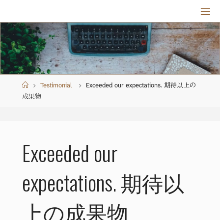
Skip
to
content
Home
Testimonial
Exceeded our expectations. 期待以上の
成果物
Exceeded our
expectations. 期待以
上の成果物