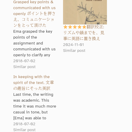
Grasped key points &
communicated with us
openly ポイントを押さ
え、コミュニケーショ
ンをとって頂けた
翻訳校正:
Ema grasped the key
リズムや韻までを、見
points of the
事に英語に置き換え
assignment and
2024-11-01
communicated with us
Similar post
openly to clarify any
questions she had. We
2018-07-02
felt comfortable
Similar post
leaving the job to her.
In keeping with the
仕事の進め方に関して
spirit of the text. 文章
も、ポイントを押さ
の趣旨にそった英訳
え、連絡・相談などの
Last time, the writing
コミュニケーションを
was academic. This
とって頂き安心してお
time it was much more
任せする事が出来まし
casual in tone, but
た。 (Via Lancers.jp)
[Ema] was able to
translate it in keeping
2018-07-02
with the spirit of the
Similar post