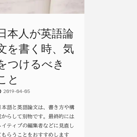
ツ：
現
日本人が英語論
在
文を書く時、気
形
をつけるべき
と
こと
過
去
2019-04-05
形
日本語と英語論文は、書き方や構
成からして別物です。最終的には
の
ネイティブの編集者などに見直し
使
てもらうことをおすすめします