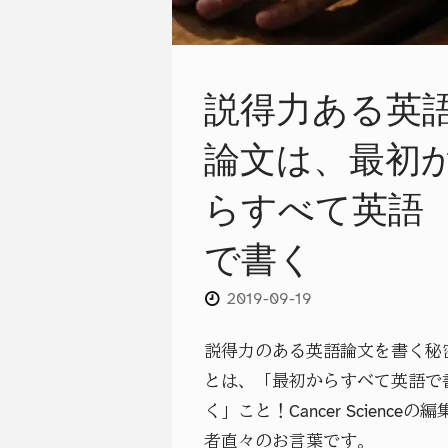
文
説得力ある英
で
も
論文は、最初
わ
らすべて英語
か
で書く
り
2019-09-19
や
説得力のある英語論文を書く秘
す
とは、「最初からすべて英語で
く」こと！Cancer Scienceの編
い
者直々のお言葉です。