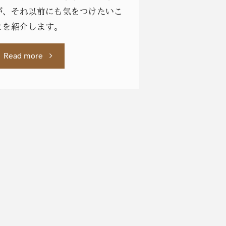
が、それ以前にも気をつけたいこ
い
とを紹介します。
分
"日
Read more
け
本
方"
人
が
英
語
論
文