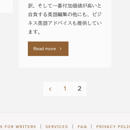
訳、そして一番付加価値が高いと
自負する英語編集の他にも、ビジ
ネス英語アドバイスも提供してい
ます。
"自
Read more
己
評
1
2
価
Posts
や
pagination
レ
PS FOR WRITERS
|
SERVICES
|
FAQ
|
PRIVACY POLI