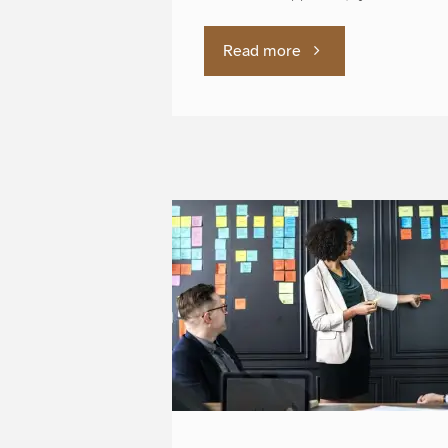
英
"説
Read more
語
得
を"
力
あ
る
英
語
論
文