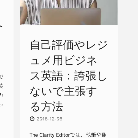
ヒ
へ
ン
ト
自己評価やレジ
（Wiley
ュメ用ビジネ
よ
」
ス英語：誇張し
で
り）"
ないで主張す
英
力
る方法
っ
2018-12-06
The Clarity Editorでは、執筆や翻