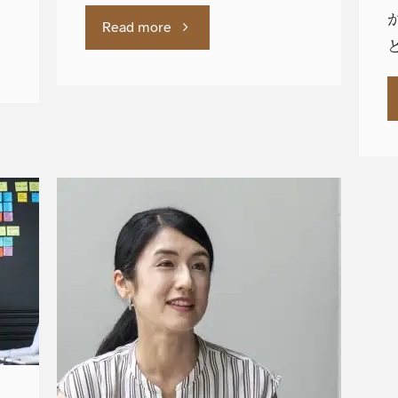
"学
Read more
術
論
文
を
書
く
時
の