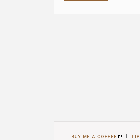
語
Clarity
で
Editor
書
式、
く"
英
語
編
集
へ
の
BUY ME A COFFEE
|
TI