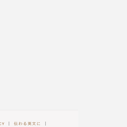
べ
き
こ
と"
CY
|
伝わる英文に
|