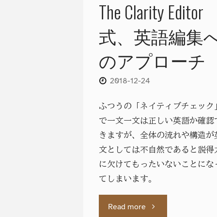
The Clarity Editor
は、
式、英語編集
最
のアプローチ
初
2018-12-24
か
ふつうの「ネイティブチェック
ら
で一文一文は正しい英語か確認
す
きますが、全体の流れや構造が
文としては不自然であると説得
べ
に欠けてもったいないことにな
て
てしまいます。
英
"The
Read more