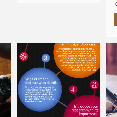
イ
ル
シ
ー
ト
っ
て
何？"