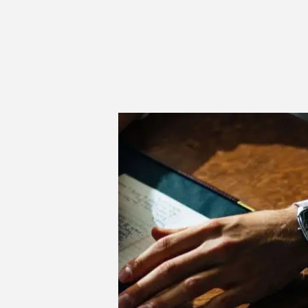
ー
ン・
ラ
ン
ゲ
ー
ジ：
学
術
論