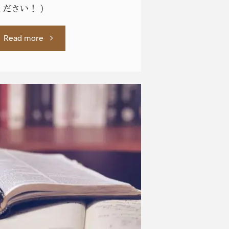
ください！ ）
"英
Read more
語
学
術
論
文
の
コ